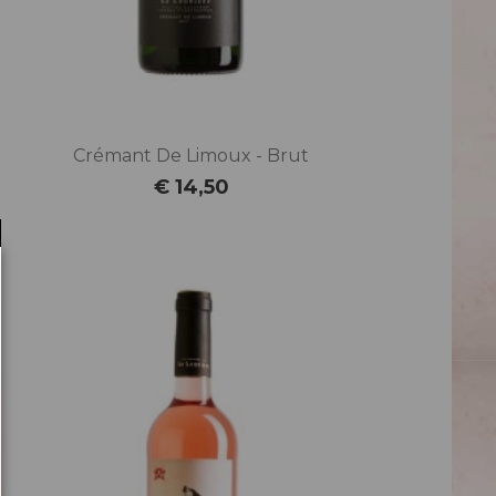
Crémant De Limoux - Brut
€ 14,50
Prijs