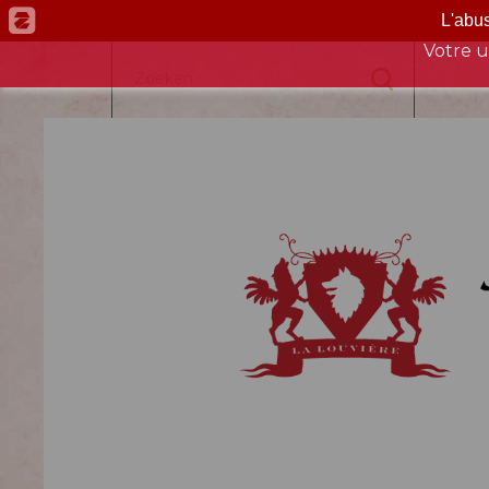
L'abu
Ce site est réservé aux personnes de plus de 18 ans, li
Votre u