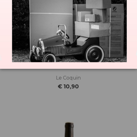
Le Coquin
€ 10,90
Prijs