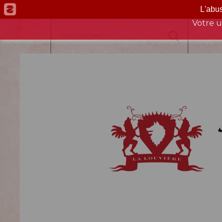
L'abu
Ce site est réservé aux personnes de plus de 18 ans, li
Votre u