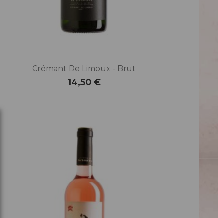
Crémant De Limoux - Brut
14,50 €
Prix