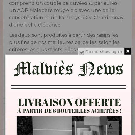
comprend un couple de cuvées supérieures :
un AOP Malepère rouge bio avec une belle
concentration et un IGP Pays d'Oc Chardonnay
d'une belle élégance.
Les deux sont produites à partir des raisins les
plus fins de nos meilleures parcelles, selon les
critères les plus stricts. Elles sont ensuite
Do not show again.
vinifiées et élevées dans les barriques de chêne
de l'Allier au grain fin de la plus haute qualité.
Une surveillance constante leur est accordée.
Achetez ses éditions spéciales et limitées en
direct de notre cave.

1 - 2 von 2 Artikel(n)