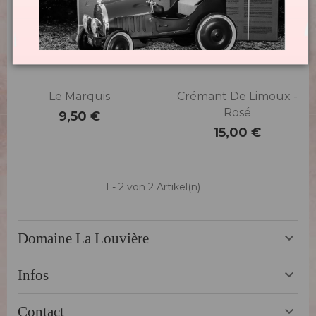
Le Marquis
Crémant De Limoux -
Rosé
9,50 €
Preis
15,00 €
Preis
1 - 2 von 2 Artikel(n)
Domaine La Louvière

Infos

Contact
